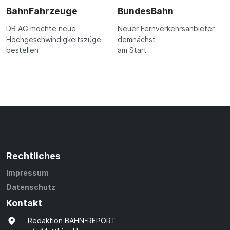
BahnFahrzeuge
BundesBahn
DB AG möchte neue
Neuer Fernverkehrsanbieter
Hochgeschwindigkeitszüge
demnächst
bestellen
am Start
Rechtliches
Impressum
Datenschutz
Kontakt
Redaktion BAHN-REPORT