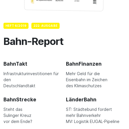
HEFT 6/2019
222. AUSGABE
Bahn-Report
BahnTakt
BahnFinanzen
Infrastrukturinvestitionen für
Mehr Geld für die
den
Eisenbahn im Zeichen
Deutschlandtakt
des Klimaschutzes
BahnStrecke
LänderBahn
Steht das
ST: Städtebund fordert
Sulinger Kreuz
mehr Bahnverkehr
vor dem Ende?
MV: Logistik EUGAL-Pipeline