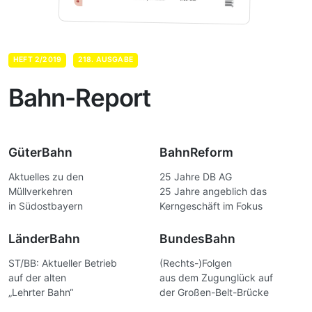
HEFT 2/2019
218. AUSGABE
Bahn-Report
GüterBahn
BahnReform
Aktuelles zu den
25 Jahre DB AG
Müllverkehren
25 Jahre angeblich das
in Südostbayern
Kerngeschäft im Fokus
LänderBahn
BundesBahn
ST/BB: Aktueller Betrieb
(Rechts-)Folgen
auf der alten
aus dem Zugunglück auf
„Lehrter Bahn“
der Großen-Belt-Brücke